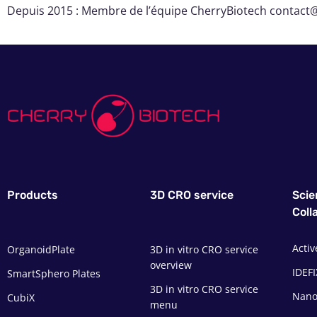
Depuis 2015 : Membre de l’équipe CherryBiotech contac
Products
3D CRO service
Scie
Coll
Activ
OrganoidPlate
3D in vitro CRO service
overview
IDEFI
SmartSphero Plates
3D in vitro CRO service
Nano
CubiX
menu