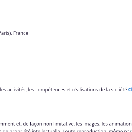
Paris), France
es activités, les compétences et réalisations de la société
C
nt et, de façon non limitative, les images, les animations, 
ts de propriété intellectuelle. Toute reproduction, même part