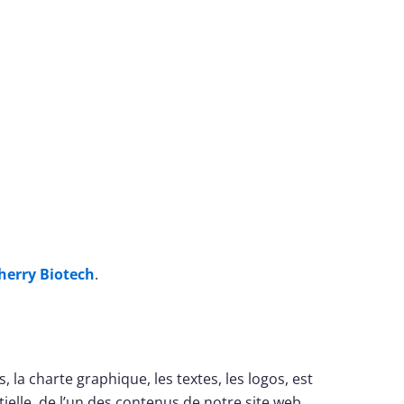
herry Biotech
.
la charte graphique, les textes, les logos, est
ielle, de l’un des contenus de notre site web