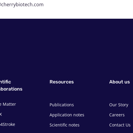
t@cherrybiotech.com
ntific
Resources
About us
aborations
e Matter
Publications
Our Story
X
Application notes
Careers
4Stroke
Scientific notes
Contact Us